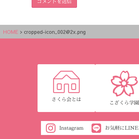
HOME
>
cropped-icon_002@2x.png
さくら会とは
こざくら学
Instagram
お気軽にLIN