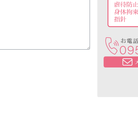
虐待防
身体拘
指針