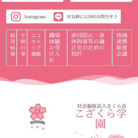
Instagram
お気軽にLINEお問合せ♪
職場
虐待防止・身
地域
採
年
エコ
体験
体拘束等の適
連携
用
間
キャ
の受
正化のための
推進
情
行
ップ
け入
指針
会議
報
事
運動
れ
社会福祉法人さくら会
こざくら学
園