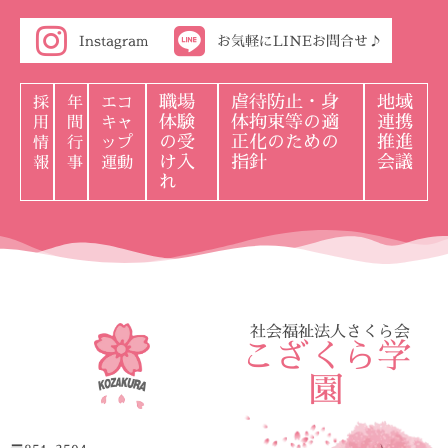
Instagram
お気軽にLINEお問合せ♪
職場
虐待防止・身
地域
採
年
エコ
体験
体拘束等の適
連携
用
間
キャ
の受
正化のための
推進
情
行
ップ
け入
指針
会議
報
事
運動
れ
社会福祉法人さくら会
こざくら学
園