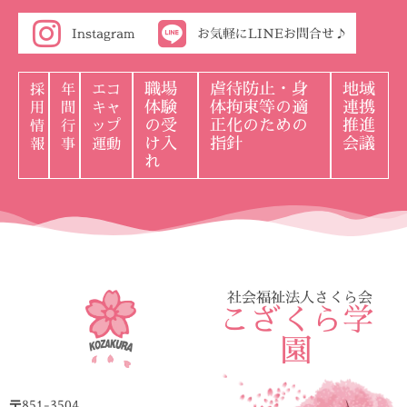
Instagram
お気軽にLINEお問合せ♪
職場
虐待防止・身
地域
採
年
エコ
体験
体拘束等の適
連携
用
間
キャ
の受
正化のための
推進
情
行
ップ
け入
指針
会議
報
事
運動
れ
社会福祉法人さくら会
こざくら学
園
〒851-3504