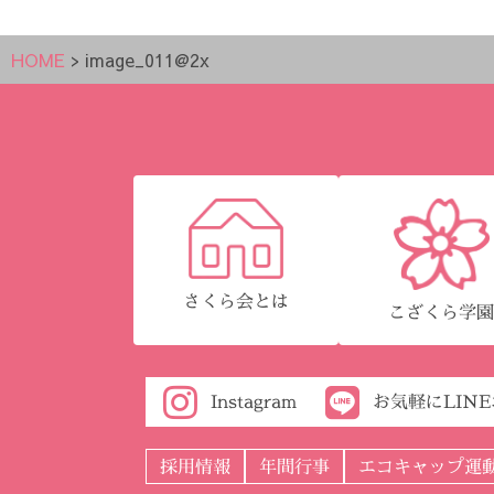
HOME
>
image_011@2x
さくら会とは
こざくら学
Instagram
お気軽にLIN
採用情報
年間行事
エコキャップ運