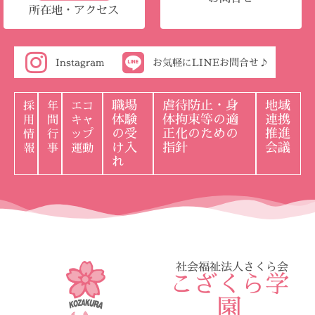
所在地・アクセス
Instagram
お気軽にLINEお問合せ♪
職場
虐待防止・身
地域
採
年
エコ
体験
体拘束等の適
連携
用
間
キャ
の受
正化のための
推進
情
行
ップ
け入
指針
会議
報
事
運動
れ
社会福祉法人さくら会
こざくら学
園