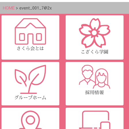
HOME
>
event_001_7@2x
さくら会とは
こざくら学園
採用情報
グループホーム