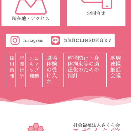
お問合せ
所在地・アクセス
Instagram
お気軽にLINEお問合せ♪
職場
虐待防止・身
地域
採
年
エコ
体験
体拘束等の適
連携
用
間
キャ
の受
正化のための
推進
情
行
ップ
け入
指針
会議
報
事
運動
れ
社会福祉法人さくら会