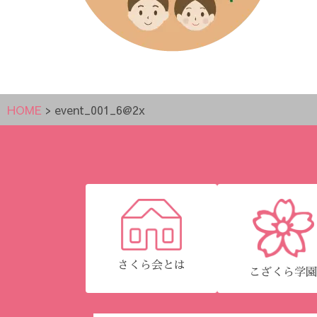
HOME
>
event_001_6@2x
さくら会とは
こざくら学