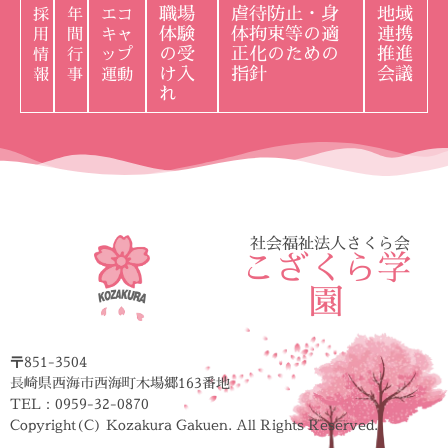
職場
虐待防止・身
地域
採
年
エコ
体験
体拘束等の適
連携
用
間
キャ
の受
正化のための
推進
情
行
ップ
け入
指針
会議
報
事
運動
れ
社会福祉法人さくら会
こざくら学
園
〒851-3504
長崎県西海市西海町木場郷163番地
TEL：0959-32-0870
Copyright(C) Kozakura Gakuen. All Rights Reserved.