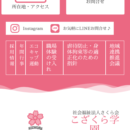
お問合せ
所在地・アクセス
Instagram
お気軽にLINEお問合せ♪
職場
虐待防止・身
地域
採
年
エコ
体験
体拘束等の適
連携
用
間
キャ
の受
正化のための
推進
情
行
ップ
け入
指針
会議
報
事
運動
れ
社会福祉法人さくら会
こざくら学
園