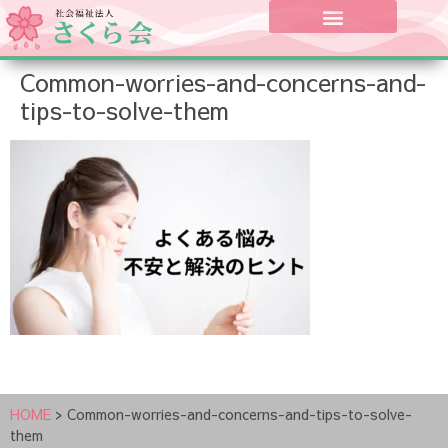
Common-worries-and-concerns-and-
tips-to-solve-them
HOME
>
Common-worries-and-concerns-and-tips-to-solve-
them