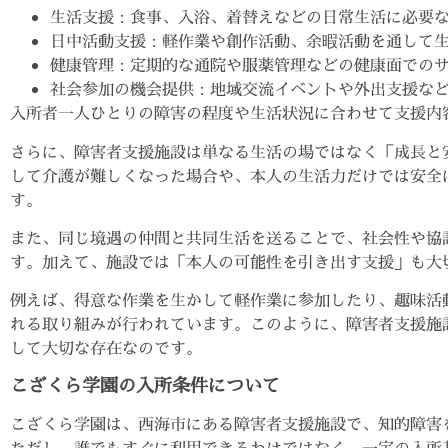
生活支援：食事、入浴、着替えなどの日常生活に必要
日中活動支援：軽作業や創作活動、余暇活動を通して
健康管理：定期的な通院や服薬管理などの健康面での
社会参加の機会提供：地域交流イベントや外出支援な
入所者一人ひとりの障害の程度や生活状況に合わせて支援内
さらに、障害者支援施設は単なる生活の場ではなく「成長と
して介護が難しくなった場合や、本人の生活力だけでは安全
す。
また、同じ境遇の仲間と共同生活を送ることで、社会性や協
す。加えて、施設では「本人の可能性を引き出す支援」も大
例えば、得意な作業を生かして軽作業に参加したり、趣味活
れる取り組みが行われています。このように、障害者支援施
して大切な存在なのです。
こざくら学園の入所条件について
こざくら学園は、西海市にある障害者支援施設で、知的障害
ただし、誰でもすぐに利用できるわけではなく、一定の入所