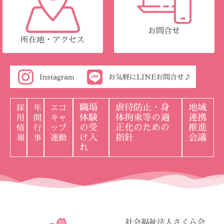
お問合せ
所在地・アクセス
Instagram
お気軽にLINEお問合せ♪
職場
虐待防止・身
地域
採
年
エコ
体験
体拘束等の適
連携
用
間
キャ
の受
正化のための
推進
情
行
ップ
け入
指針
会議
報
事
運動
れ
社会福祉法人さくら会