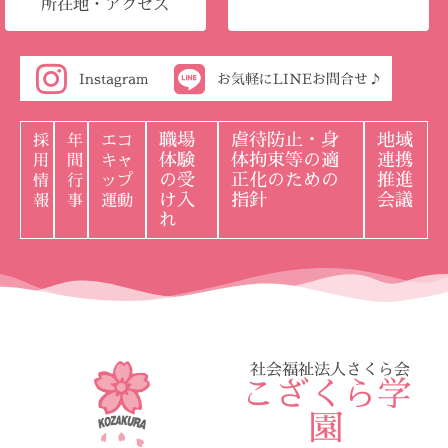
所在地・アクセス
Instagram
お気軽にLINEお問合せ♪
職場
虐待防止・身
地域
採
年
エコ
体験
体拘束等の適
連携
用
間
キャ
の受
正化のための
推進
情
行
ップ
け入
指針
会議
報
事
運動
れ
社会福祉法人さくら会
こざくら学
園