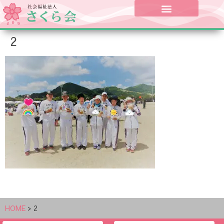
2
HOME
>
2