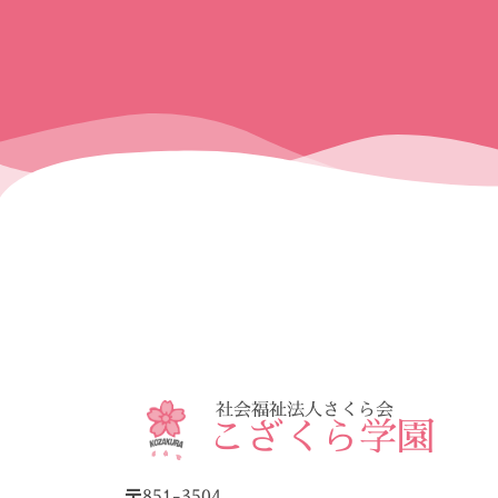
社会福祉法人さくら会
こざくら学園
〒851-3504