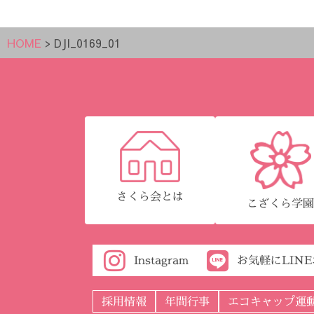
HOME
>
DJI_0169_01
さくら会とは
こざくら学
Instagram
お気軽にLIN
採用情報
年間行事
エコキャップ運